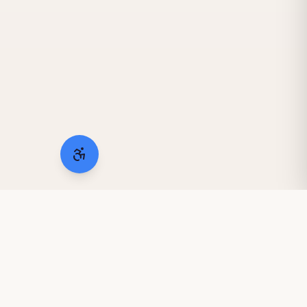
Instytut
NOWYCH TECHNOLOGII
Digitalizacja i cyfrowy rozwój firm z Krakowa. Partner
technologiczny ekosystemu krakow.business.