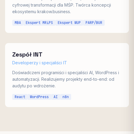
cyfrowej transformacji dla MŚP. Twórca koncepcji
ekosystemu krakow.business.
MBA
Ekspert MRiPS
Ekspert WUP
PARP/BUR
Zespół INT
Developerzy i specjaliści IT
Doświadczeni programiści i specjaliści AI, WordPress i
automatyzacji. Realizujemy projekty end-to-end: od
audytu po wdrożenie.
React
WordPress
AI
n8n