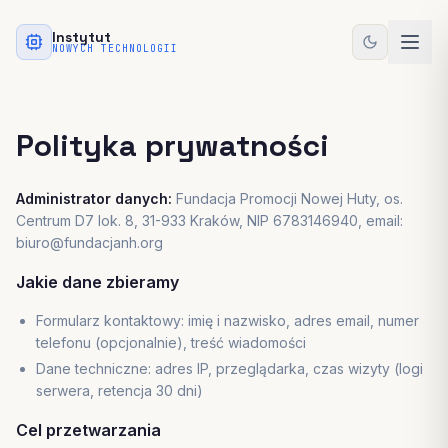
Przejdź do treści głównej
Instytut
NOWYCH TECHNOLOGII
Polityka prywatności
Administrator danych:
Fundacja Promocji Nowej Huty, os.
Centrum D7 lok. 8, 31-933 Kraków, NIP 6783146940, email:
biuro@fundacjanh.org
Jakie dane zbieramy
Formularz kontaktowy: imię i nazwisko, adres email, numer
telefonu (opcjonalnie), treść wiadomości
Dane techniczne: adres IP, przeglądarka, czas wizyty (logi
serwera, retencja 30 dni)
Cel przetwarzania